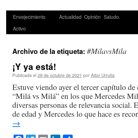
Saltar
Envejecimiento
Actualidad
Opinión
Saludo.
al
Activo
contenido
#MilavsMila
Archivo de la etiqueta:
¡Y ya está!
Publicada el
28 de octubre de 2021
por
Aitor Urrutia
Estuve viendo ayer el tercer capítulo de
“Milá vs Milá” en los que Mercedes Milá
diversas personas de relevancia social. 
de edad y Mercedes lo que hace es rec
→