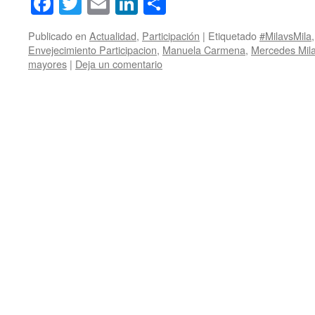
Facebook
Twitter
Email
LinkedIn
Compartir
Publicado en
Actualidad
,
Participación
|
Etiquetado
#MilavsMila
Envejecimiento Participacion
,
Manuela Carmena
,
Mercedes Mil
mayores
|
Deja un comentario