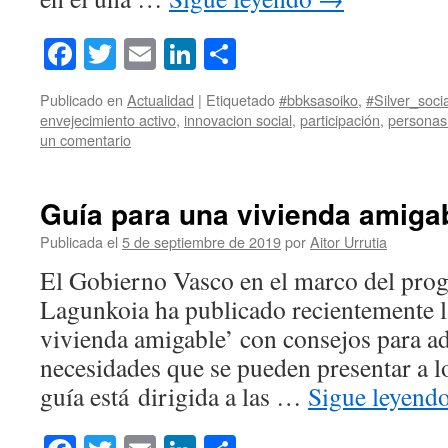
Facebook
Twitter
Email
LinkedIn
Compartir
Publicado en
Actualidad
|
Etiquetado
#bbksasoiko
,
#Silver_socia
envejecimiento activo
,
innovacion social
,
participación
,
personas
un comentario
Guía para una vivienda amigab
Publicada el
5 de septiembre de 2019
por
Aitor Urrutia
El Gobierno Vasco en el marco del pro
Lagunkoia ha publicado recientemente l
vivienda amigable’ con consejos para ada
necesidades que se pueden presentar a lo
guía está dirigida a las …
Sigue leyend