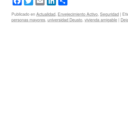
Facebook
Twitter
Email
LinkedIn
Compartir
Publicado en
Actualidad
,
Envejecimiento Activo
,
Seguridad
|
Et
personas mayores
,
universidad Deusto
,
vivienda amigable
|
Dej