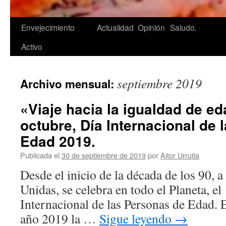
Saltar
Envejecimiento
Actualidad
Opinión
Saludo.
al
Activo
contenido
septiembre 2019
Archivo mensual:
«Viaje hacia la igualdad de ed
octubre, Día Internacional de
Edad 2019.
Publicada el
30 de septiembre de 2019
por
Aitor Urrutia
Desde el inicio de la década de los 90, a
Unidas, se celebra en todo el Planeta, el
Internacional de las Personas de Edad. E
año 2019 la …
Sigue leyendo
→