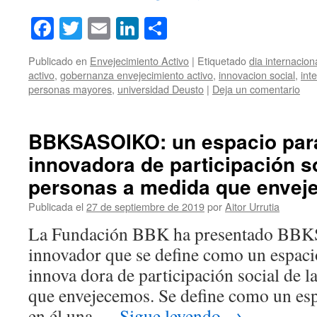
Facebook
Twitter
Email
LinkedIn
Compartir
Publicado en
Envejecimiento Activo
|
Etiquetado
dia internacio
activo
,
gobernanza envejecimiento activo
,
innovacion social
,
int
personas mayores
,
universidad Deusto
|
Deja un comentario
BBKSASOIKO: un espacio para
innovadora de participación so
personas a medida que envej
Publicada el
27 de septiembre de 2019
por
Aitor Urrutia
La Fundación BBK ha presentado BB
innovador que se define como un espaci
innova dora de participación social de 
que envejecemos. Se define como un es
en él una …
Sigue leyendo
→