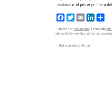
pensiones es el primer problema d
Facebook
Twitter
Email
Link
Co
Publicado en
Actualidad
|
Etiquetado
aito
jubilación
,
longevidad
,
personas mayore
←
Entradas más antiguas