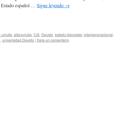
el Estado español …
Sigue leyendo
→
edIn
mpartir
r urrutia
,
aitorurrutia
,
CIS
,
Deusto
,
estado bienestar
,
intergeneracional
,
s
,
universidad Deusto
|
Deja un comentario