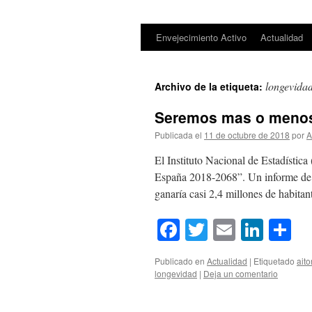
Envejecimiento Activo
Actualidad
Saltar
al
longevida
Archivo de la etiqueta:
contenido
Seremos mas o menos
Publicada el
11 de octubre de 2018
por
A
El Instituto Nacional de Estadístic
España 2018-2068”. Un informe de 1
ganaría casi 2,4 millones de habita
Facebook
Twitter
Email
Link
Co
Publicado en
Actualidad
|
Etiquetado
aito
longevidad
|
Deja un comentario