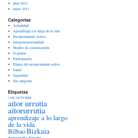
abril 2013
enero 2013
Categorías
Actualidad
Aprendizaje a lo largo de la vida
Envejecimiento Activo
intergeneracionalidad
Medios de comunicación
O-pinión
Participación
Pilares del envejecimiento activo
Salud
Seguridad
Sin categoría
Etiquetas
1 DE OCTUBRE
aitor urrutia
aitorurrutia
aprendizaje a lo largo
de la vida
Bizkaia
Bilbao
demografia
deporte