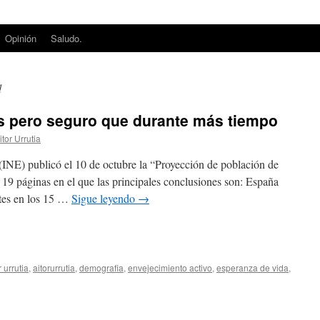
Opinión
Saludo.
d
 pero seguro que durante más tiempo
itor Urrutia
a (INE) publicó el 10 de octubre la “Proyección de población de
9 páginas en el que las principales conclusiones son: España
ntes en los 15 …
Sigue leyendo
→
edIn
mpartir
r urrutia
,
aitorurrutia
,
demografia
,
envejecimiento activo
,
esperanza de vida
,