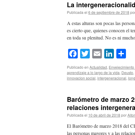
La intergeneracionalid
Publicada el
6 de septiembre de 2018
po
A estas alturas son pocas las perso
es cierto que, quienes conocen el te
en toda su plenitud. No es ni mu
Facebook
Twitter
Email
Link
Co
Publicado en
Actualidad
,
Envejecimiento 
aprendizaje a lo largo de la vida
,
Deusto
,
innovacion social
,
intergeneracional
,
lon
Barómetro de marzo 20
relaciones intergener
Publicada el
10 de abril de 2018
por
Aitor
El Barómetro de marzo 2018 del CIS
las personas mayores y a las relacio