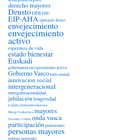
derecho mayores
Deusto
DFB
EHU
EIP-AHA
ejercicio fisico
envejecimiento
envejecimiento
activo
esperanza de vida
estado bienestar
Euskadi
gobernanza envejecimiento activo
Gobierno Vasco
hartu emanak
innovacion social
intergeneracional
intergeneracionalidad
jubilación
longevidad
Lourdes Zurbanobeaskoetxea
mayores
Marije Goikoetxea
onda vasca
Naciones Unidas
participación
pensiones
personas mayores
reforma pensiones