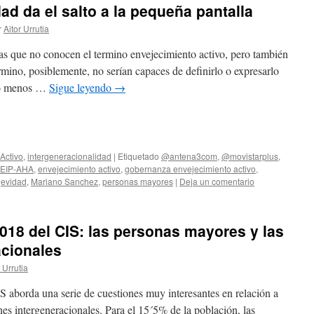
ad da el salto a la pequeña pantalla
r
Aitor Urrutia
nas que no conocen el termino envejecimiento activo, pero también
rmino, posiblemente, no serían capaces de definirlo o expresarlo
cho menos …
Sigue leyendo
→
edIn
mpartir
Activo
,
intergeneracionalidad
|
Etiquetado
@antena3com
,
@movistarplus
,
EIP-AHA
,
envejecimiento activo
,
gobernanza envejecimiento activo
,
gevidad
,
Mariano Sanchez
,
personas mayores
|
Deja un comentario
18 del CIS: las personas mayores y las
acionales
 Urrutia
 aborda una serie de cuestiones muy interesantes en relación a
nes intergeneracionales. Para el 15´5% de la población, las