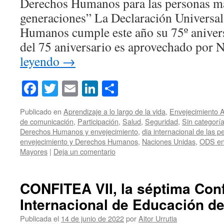
Derechos Humanos para las personas may
generaciones” La Declaración Universa
Humanos cumple este año su 75º anivers
del 75 aniversario es aprovechado por
leyendo
→
Facebook
Twitter
Email
LinkedIn
Compartir
Publicado en
Aprendizaje a lo largo de la vida
,
Envejecimiento A
de comunicación
,
Participación
,
Salud
,
Seguridad
,
Sin categorí
Derechos Humanos y envejecimiento
,
dia internacional de las 
envejecimiento y Derechos Humanos
,
Naciones Unidas
,
ODS en
Mayores
|
Deja un comentario
CONFITEA VII, la séptima Con
Internacional de Educación d
Publicada el
14 de junio de 2022
por
Aitor Urrutia