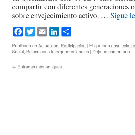
compartir con diferentes generaciones 
sobre envejecimiento activo. …
Sigue l
Facebook
Twitter
Email
LinkedIn
Compartir
Publicado en
Actualidad
,
Participación
|
Etiquetado
envejecimien
Social
,
Relacuiones Intergeneracionales
|
Deja un comentario
←
Entradas más antiguas