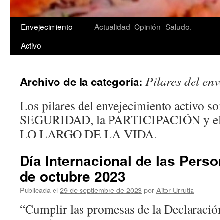
Saltar
Envejecimiento
Actualidad
Opinión
Saludo.
al
Activo
contenido
Pilares del env
Archivo de la categoría:
Los pilares del envejecimiento activo s
SEGURIDAD, la PARTICIPACIÓN y 
LO LARGO DE LA VIDA.
Día Internacional de las Pers
de octubre 2023
Publicada el
29 de septiembre de 2023
por
Aitor Urrutia
“Cumplir las promesas de la Declaración