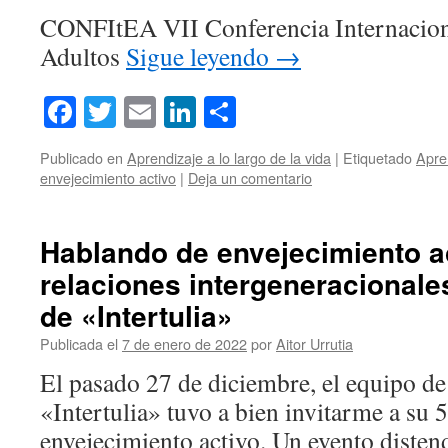
CONFItEA VII Conferencia Internacion
Adultos
Sigue leyendo
→
Facebook
Twitter
Email
LinkedIn
Compartir
Publicado en
Aprendizaje a lo largo de la vida
|
Etiquetado
Apre
envejecimiento activo
|
Deja un comentario
Hablando de envejecimiento a
relaciones intergeneracionale
de «Intertulia»
Publicada el
7 de enero de 2022
por
Aitor Urrutia
El pasado 27 de diciembre, el equipo de 
«Intertulia» tuvo a bien invitarme a su 
envejecimiento activo. Un evento disten