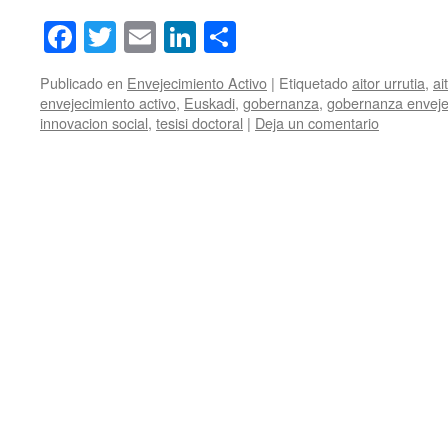
Facebook
Twitter
Email
LinkedIn
Compartir
Publicado en
Envejecimiento Activo
|
Etiquetado
aitor urrutia
,
ai
envejecimiento activo
,
Euskadi
,
gobernanza
,
gobernanza enveje
innovacion social
,
tesisi doctoral
|
Deja un comentario