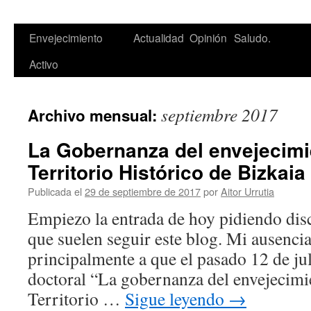
Saltar
Envejecimiento
Actualidad
Opinión
Saludo.
al
Activo
contenido
septiembre 2017
Archivo mensual:
La Gobernanza del envejecimie
Territorio Histórico de Bizkaia
Publicada el
29 de septiembre de 2017
por
Aitor Urrutia
Empiezo la entrada de hoy pidiendo disc
que suelen seguir este blog. Mi ausenci
principalmente a que el pasado 12 de jul
doctoral “La gobernanza del envejecimie
Territorio …
Sigue leyendo
→