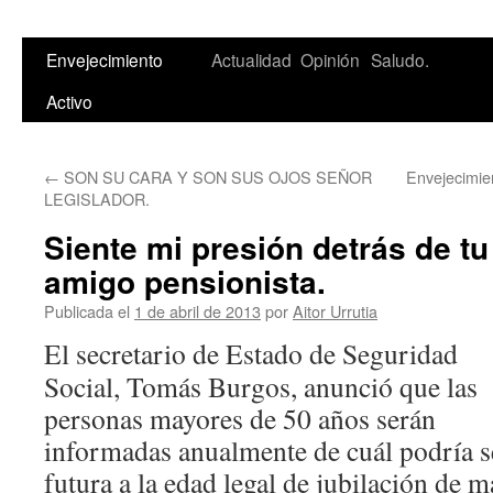
Saltar
Envejecimiento
Actualidad
Opinión
Saludo.
al
Activo
contenido
←
SON SU CARA Y SON SUS OJOS SEÑOR
Envejecimien
LEGISLADOR.
Siente mi presión detrás de tu
amigo pensionista.
Publicada el
1 de abril de 2013
por
Aitor Urrutia
El secretario de Estado de Seguridad
Social, Tomás Burgos, anunció que las
personas mayores de 50 años serán
informadas anualmente de cuál podría s
futura a la edad legal de jubilación de m