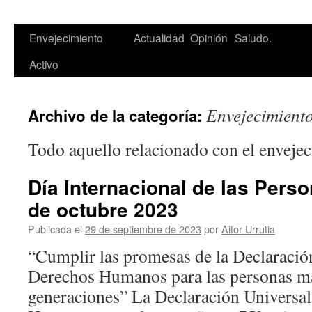
Saltar
Envejecimiento
Actualidad
Opinión
Saludo.
al
Activo
contenido
Envejecimiento
Archivo de la categoría:
Todo aquello relacionado con el envejec
Día Internacional de las Pers
de octubre 2023
Publicada el
29 de septiembre de 2023
por
Aitor Urrutia
“Cumplir las promesas de la Declaración
Derechos Humanos para las personas may
generaciones” La Declaración Universa