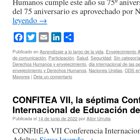
Humanos cumple este año su 75º anivers
del 75 aniversario es aprovechado por
leyendo
→
Facebook
Twitter
Email
LinkedIn
Compartir
Publicado en
Aprendizaje a lo largo de la vida
,
Envejecimiento A
de comunicación
,
Participación
,
Salud
,
Seguridad
,
Sin categorí
Derechos Humanos y envejecimiento
,
dia internacional de las 
envejecimiento y Derechos Humanos
,
Naciones Unidas
,
ODS en
Mayores
|
Deja un comentario
CONFITEA VII, la séptima Con
Internacional de Educación d
Publicada el
14 de junio de 2022
por
Aitor Urrutia
CONFItEA VII Conferencia Internacion
Adultos
Sigue leyendo
→