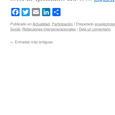
Facebook
Twitter
Email
LinkedIn
Compartir
Publicado en
Actualidad
,
Participación
|
Etiquetado
envejecimien
Social
,
Relacuiones Intergeneracionales
|
Deja un comentario
←
Entradas más antiguas