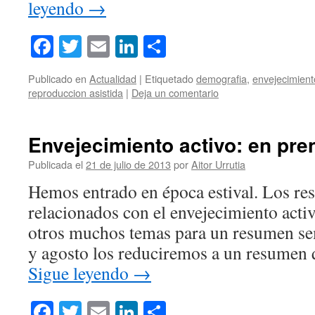
leyendo
→
Facebook
Twitter
Email
LinkedIn
Compartir
Publicado en
Actualidad
|
Etiquetado
demografia
,
envejecimient
reproduccion asistida
|
Deja un comentario
Envejecimiento activo: en pren
Publicada el
21 de julio de 2013
por
Aitor Urrutia
Hemos entrado en época estival. Los re
relacionados con el envejecimiento act
otros muchos temas para un resumen sem
y agosto los reduciremos a un resumen 
Sigue leyendo
→
Facebook
Twitter
Email
LinkedIn
Compartir