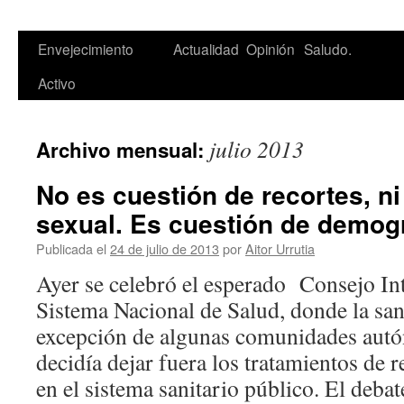
Saltar
Envejecimiento
Actualidad
Opinión
Saludo.
al
Activo
contenido
julio 2013
Archivo mensual:
No es cuestión de recortes, ni
sexual. Es cuestión de demogr
Publicada el
24 de julio de 2013
por
Aitor Urrutia
Ayer se celebró el esperado Consejo Inte
Sistema Nacional de Salud, donde la sa
excepción de algunas comunidades aut
decidía dejar fuera los tratamientos de 
en el sistema sanitario público. El deb