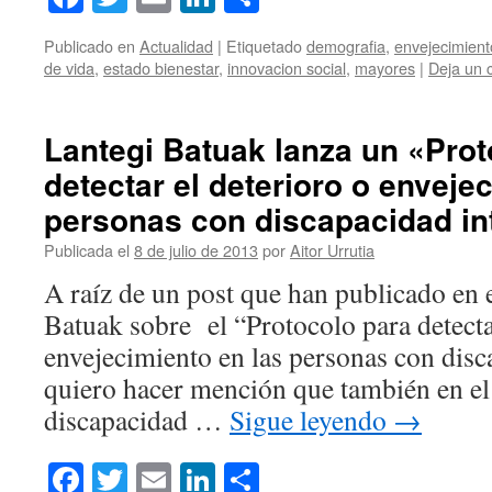
Publicado en
Actualidad
|
Etiquetado
demografia
,
envejecimient
de vida
,
estado bienestar
,
innovacion social
,
mayores
|
Deja un 
Lantegi Batuak lanza un «Prot
detectar el deterioro o enveje
personas con discapacidad int
Publicada el
8 de julio de 2013
por
Aitor Urrutia
A raíz de un post que han publicado en 
Batuak sobre el “Protocolo para detecta
envejecimiento en las personas con disca
quiero hacer mención que también en e
discapacidad …
Sigue leyendo
→
Facebook
Twitter
Email
LinkedIn
Compartir