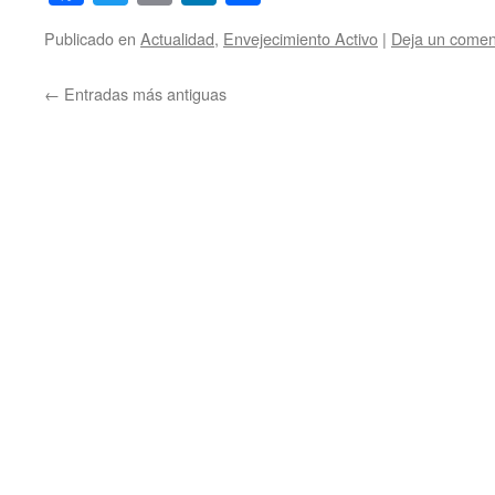
Publicado en
Actualidad
,
Envejecimiento Activo
|
Deja un comen
←
Entradas más antiguas