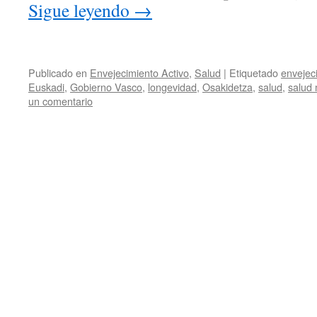
Sigue leyendo
→
Publicado en
Envejecimiento Activo
,
Salud
|
Etiquetado
envejec
Euskadi
,
Gobierno Vasco
,
longevidad
,
Osakidetza
,
salud
,
salud
un comentario