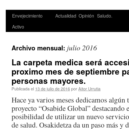
Saltar
Envejecimiento
Actualidad
Opinión
Saludo.
al
Activo
contenido
julio 2016
Archivo mensual:
La carpeta medica será accesi
proximo mes de septiembre pa
personas mayores.
Publicada el
13 de julio de 2016
por
Aitor Urrutia
Hace ya varios meses dedicamos algún 
proyecto “Osabide Global” destacando en
posibilidad de utilizar un nuevo servici
de salud. Osakidetza da un paso más y 