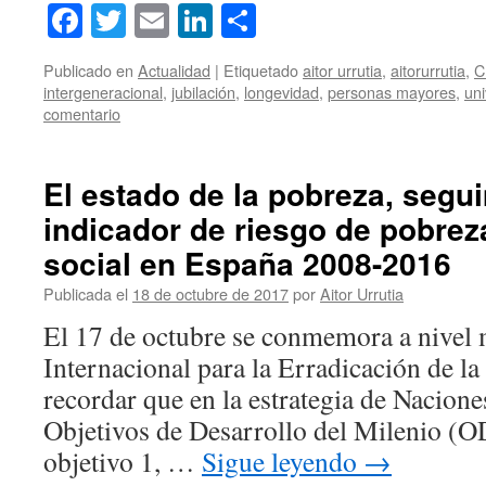
Facebook
Twitter
Email
LinkedIn
Compartir
Publicado en
Actualidad
|
Etiquetado
aitor urrutia
,
aitorurrutia
,
C
intergeneracional
,
jubilación
,
longevidad
,
personas mayores
,
un
comentario
El estado de la pobreza, segu
indicador de riesgo de pobrez
social en España 2008-2016
Publicada el
18 de octubre de 2017
por
Aitor Urrutia
El 17 de octubre se conmemora a nivel 
Internacional para la Erradicación de 
recordar que en la estrategia de Nacio
Objetivos de Desarrollo del Milenio (
objetivo 1, …
Sigue leyendo
→