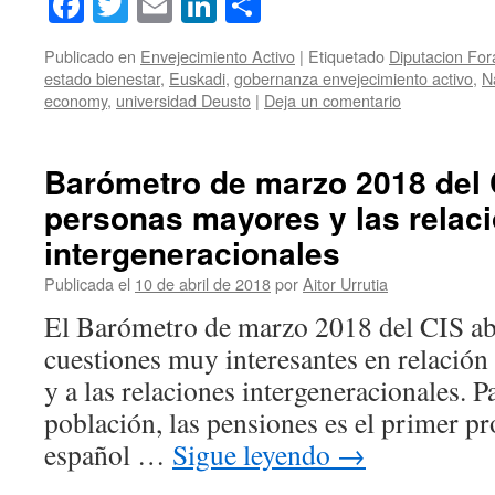
Facebook
Twitter
Email
LinkedIn
Compartir
Publicado en
Envejecimiento Activo
|
Etiquetado
Diputacion For
estado bienestar
,
Euskadi
,
gobernanza envejecimiento activo
,
N
economy
,
universidad Deusto
|
Deja un comentario
Barómetro de marzo 2018 del 
personas mayores y las relac
intergeneracionales
Publicada el
10 de abril de 2018
por
Aitor Urrutia
El Barómetro de marzo 2018 del CIS ab
cuestiones muy interesantes en relación
y a las relaciones intergeneracionales. P
población, las pensiones es el primer p
español …
Sigue leyendo
→