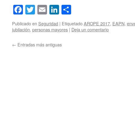
Facebook
Twitter
Email
LinkedIn
Compartir
Publicado en
Seguridad
|
Etiquetado
AROPE 2017
,
EAPN
,
enve
jubilación
,
personas mayores
|
Deja un comentario
←
Entradas más antiguas