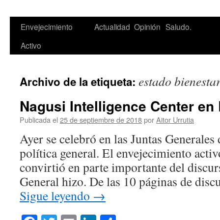
Saltar
Envejecimiento
Actualidad
Opinión
Saludo.
al
Activo
contenido
estado bienesta
Archivo de la etiqueta:
Nagusi Intelligence Center en 
Publicada el
25 de septiembre de 2018
por
Aitor Urrutia
Ayer se celebró en las Juntas Generales 
política general. El envejecimiento activ
convirtió en parte importante del discu
General hizo. De las 10 páginas de discu
Sigue leyendo
→