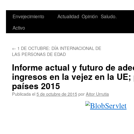
Saltar
Envejecimiento
Actualidad
Opinión
Saludo.
al
Activo
contenido
←
1 DE OCTUBRE: DÍA INTERNACIONAL DE
LAS PERSONAS DE EDAD
Informe actual y futuro de ad
ingresos en la vejez en la UE; 
países 2015
Publicada el
5 de octubre de 2015
por
Aitor Urrutia