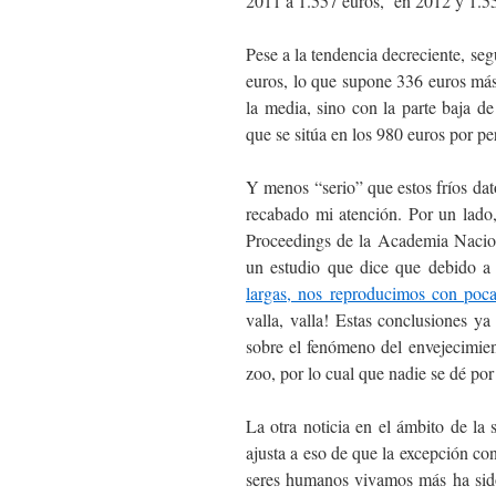
2011 a 1.557 euros, en 2012 y 1.5
Pese a la tendencia decreciente, se
euros, lo que supone 336 euros má
la media, sino con la parte baja 
que se sitúa en los 980 euros por pe
Y menos “serio” que estos fríos da
recabado mi atención. Por un lado,
Proceedings de la Academia Nacio
un estudio que dice que debido a
largas, nos reproducimos con poca
valla, valla! Estas conclusiones 
sobre el fenómeno del envejecimien
zoo, por lo cual que nadie se dé po
La otra noticia en el ámbito de la
ajusta a eso de que la excepción co
seres humanos vivamos más ha sido