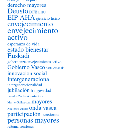
derecho mayores
Deusto
DFB
EHU
EIP-AHA
ejercicio fisico
envejecimiento
envejecimiento
activo
esperanza de vida
estado bienestar
Euskadi
gobernanza envejecimiento activo
Gobierno Vasco
hartu emanak
innovacion social
intergeneracional
intergeneracionalidad
jubilación
longevidad
Lourdes Zurbanobeaskoetxea
mayores
Marije Goikoetxea
onda vasca
Naciones Unidas
participación
pensiones
personas mayores
reforma pensiones