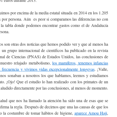
51 euros durante 2013.
guimos por encima de la media estatal situada en 2014 en los 1.205
s por persona. Aún es peor si comparamos las diferencias no con
de la tabla donde podemos encontrar gastos como el de Andalucía
rsona.
tos son otras dos noticias que hemos podido ver y que al menos ha
 un grupo internacional de científicos ha publicado en la revista
nal de Ciencias (PNAS) de Estados Unidos, las conclusiones de
 nuestro relajado metabolismo,
los mamíferos, tenemos infancias
 frecuencia y vivimos vidas excepcionalmente longevas
. ¡Valle,
ya nos sonaban a nosotros los que hablamos, leemos y estudiamos
to. ¡Ojo! Que el estudio lo han realizado con los primates de un
r aludido directamente por las conclusiones, al menos de momento.
 salud que nos ha llamado la atención ha sido una de esas que se
nfirma la regla. Después de decirnos que una las causas de que los
 la costumbre de tomar hábitos de higiene,
aparece Amou Haji
,