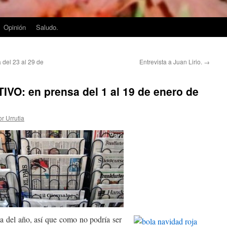
Opinión
Saludo.
el 23 al 29 de
Entrevista a Juan Lirio.
→
O: en prensa del 1 al 19 de enero de
or Urrutia
 del año, así que como no podría ser