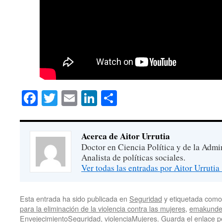
Facebook
Twitter
Email
LinkedIn
Compartir
Acerca de Aitor Urrutia
Doctor en Ciencia Política y de la Admi
Analista de políticas sociales.
Ver todas las entradas por Aitor Urrutia
Esta entrada ha sido publicada en
Seguridad
y etiquetada com
para la eliminación de la violencia contra las mujeres
,
emakund
EnvejecimientoSeguridad
,
violenciaMujeres
. Guarda el
enlace 