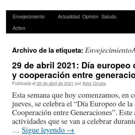
Saltar
Envejecimiento
Actualidad
Opinión
Saludo.
al
Activo
contenido
EnvejecimientoA
Archivo de la etiqueta:
29 de abril 2021: Día europeo 
y cooperación entre generaci
Publicada el
26 de abril de 2021
por
Aitor Urrutia
Esta semana que hoy comenzamos, en con
jueves, se celebra el “Día Europeo de la
Cooperación entre Generaciones”. Este 
actividades que se van a celebrar durant
…
Sigue leyendo
→