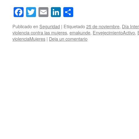
Facebook
Twitter
Email
LinkedIn
Compartir
Publicado en
Seguridad
|
Etiquetado
25 de noviembre
,
Día Inte
violencia contra las mujeres
,
emakunde
,
EnvejecimientoActivo
,
violenciaMujeres
|
Deja un comentario