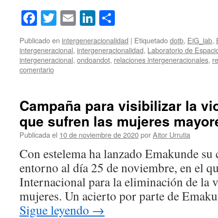
Facebook
Twitter
Email
LinkedIn
Compartir
Publicado en
intergeneracionalidad
|
Etiquetado
dotb
,
EiG_lab
,
intergeneracional
,
intergeneracionalidad
,
Laboratorio de Espaci
intergeneracional
,
ondoandot
,
relaciones intergeneracionales
,
r
comentario
Campaña para visibilizar la vi
que sufren las mujeres mayor
Publicada el
10 de noviembre de 2020
por
Aitor Urrutia
Con estelema ha lanzado Emakunde su
entorno al día 25 de noviembre, en el qu
Internacional para la eliminación de la v
mujeres. Un acierto por parte de Emak
Sigue leyendo
→