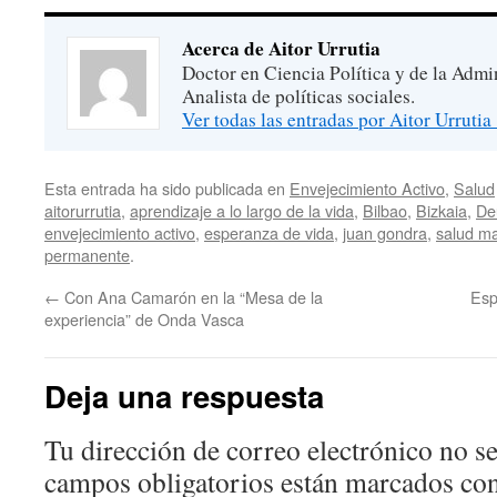
Acerca de Aitor Urrutia
Doctor en Ciencia Política y de la Admi
Analista de políticas sociales.
Ver todas las entradas por Aitor Urrutia
Esta entrada ha sido publicada en
Envejecimiento Activo
,
Salud
aitorurrutia
,
aprendizaje a lo largo de la vida
,
Bilbao
,
Bizkaia
,
De
envejecimiento activo
,
esperanza de vida
,
juan gondra
,
salud m
permanente
.
←
Con Ana Camarón en la “Mesa de la
Esp
experiencia” de Onda Vasca
Deja una respuesta
Tu dirección de correo electrónico no se
campos obligatorios están marcados co