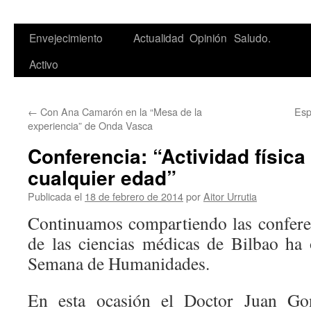
Saltar
Envejecimiento
Actualidad
Opinión
Saludo.
al
Activo
contenido
←
Con Ana Camarón en la “Mesa de la
Esp
experiencia” de Onda Vasca
Conferencia: “Actividad física
cualquier edad”
Publicada el
18 de febrero de 2014
por
Aitor Urrutia
Continuamos compartiendo las confere
de las ciencias médicas de Bilbao ha
Semana de Humanidades.
En esta ocasión el Doctor Juan Gon