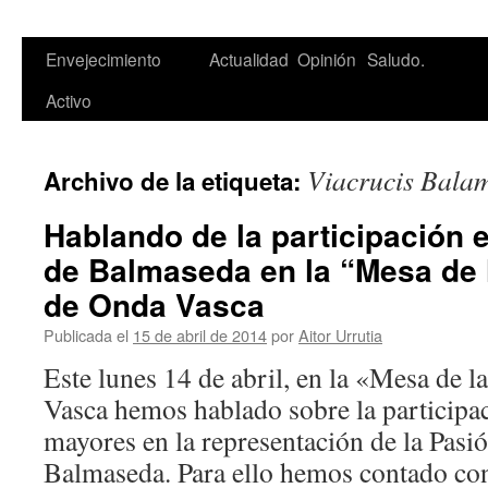
Saltar
Envejecimiento
Actualidad
Opinión
Saludo.
al
Activo
contenido
Viacrucis Bala
Archivo de la etiqueta:
Hablando de la participación e
de Balmaseda en la “Mesa de 
de Onda Vasca
Publicada el
15 de abril de 2014
por
Aitor Urrutia
Este lunes 14 de abril, en la «Mesa de 
Vasca hemos hablado sobre la participac
mayores en la representación de la Pasió
Balmaseda. Para ello hemos contado con