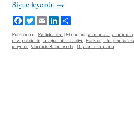
Sigue leyendo
→
Facebook
Twitter
Email
LinkedIn
Compartir
Publicado en
Participación
|
Etiquetado
aitor urrutia
,
aitorurrutia
envejecimiento
,
envejecimiento activo
,
Euskadi
,
intergeneracion
mayores
,
Viacrucis Balamaseda
|
Deja un comentario