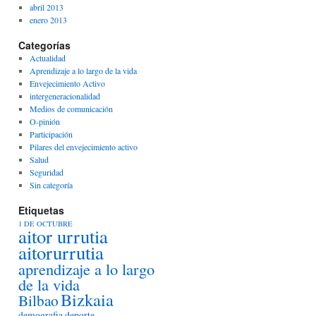
abril 2013
enero 2013
Categorías
Actualidad
Aprendizaje a lo largo de la vida
Envejecimiento Activo
intergeneracionalidad
Medios de comunicación
O-pinión
Participación
Pilares del envejecimiento activo
Salud
Seguridad
Sin categoría
Etiquetas
1 DE OCTUBRE
aitor urrutia
aitorurrutia
aprendizaje a lo largo
de la vida
Bizkaia
Bilbao
demografia
deporte