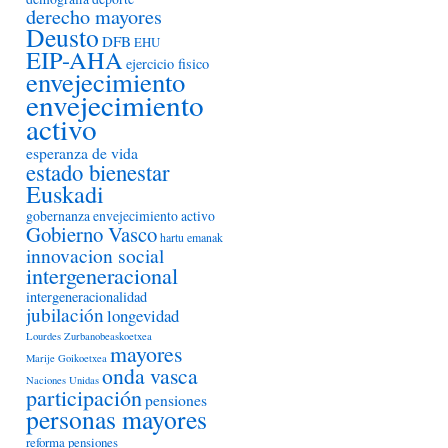
derecho mayores
Deusto
DFB
EHU
EIP-AHA
ejercicio fisico
envejecimiento
envejecimiento
activo
esperanza de vida
estado bienestar
Euskadi
gobernanza envejecimiento activo
Gobierno Vasco
hartu emanak
innovacion social
intergeneracional
intergeneracionalidad
jubilación
longevidad
Lourdes Zurbanobeaskoetxea
mayores
Marije Goikoetxea
onda vasca
Naciones Unidas
participación
pensiones
personas mayores
reforma pensiones