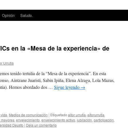
Opinión
Saludo.
Cs en la «Mesa de la experiencia» de
or Urrutia
os tenido tertulia de la “Mesa de la experiencia”. En esta
nso, Aintzane Juaristi, Sabin Ipiña, Elena Alzaga, Lola Mazas,
utia). Hemos abordado dos …
Sigue leyendo
→
edIn
mpartir
 vida
,
Medios de comunicación
|
Etiquetado
aitor urrutia
,
aitorurrutia
,
 mayores
,
envejecimiento
,
envejecimiento activo
,
jubilación
,
participación
,
ersidad Deusto
|
Deja un comentario