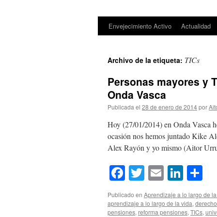
Envejecimiento Activo
Actualidad
Saltar
al
TICs
Archivo de la etiqueta:
contenido
Personas mayores y TI
Onda Vasca
Publicada el
28 de enero de 2014
por
Ait
Hoy (27/01/2014) en Onda Vasca hem
ocasión nos hemos juntado Kike Alo
Alex Rayón y yo mismo (Aitor Urr
Facebook
Twitter
Email
Link
Co
Publicado en
Aprendizaje a lo largo de la
aprendizaje a lo largo de la vida
,
derecho
pensiones
,
reforma pensiones
,
TICs
,
univ