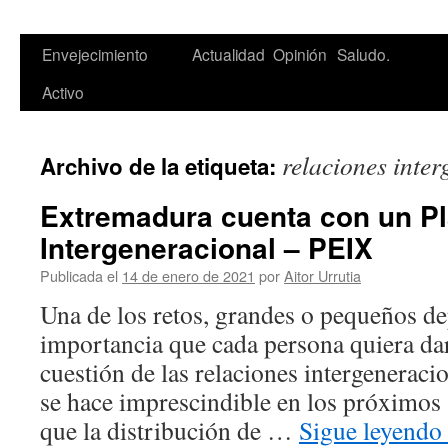
Saltar
Envejecimiento
Actualidad
Opinión
Saludo.
al
Activo
contenido
relaciones inte
Archivo de la etiqueta:
Extremadura cuenta con un P
Intergeneracional – PEIX
Publicada el
14 de enero de 2021
por
Aitor Urrutia
Una de los retos, grandes o pequeños d
importancia que cada persona quiera dar
cuestión de las relaciones intergeneraci
se hace imprescindible en los próximos
que la distribución de …
Sigue leyendo