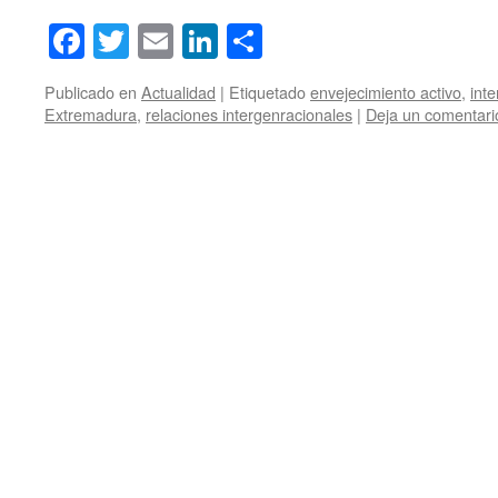
Facebook
Twitter
Email
LinkedIn
Compartir
Publicado en
Actualidad
|
Etiquetado
envejecimiento activo
,
int
Extremadura
,
relaciones intergenracionales
|
Deja un comentari