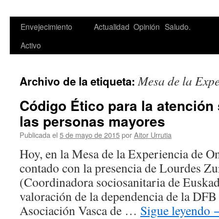
Saltar
Envejecimiento
Actualidad
Opinión
Saludo.
al
Activo
contenido
Mesa de la Expe
Archivo de la etiqueta:
Código Ético para la atención 
las personas mayores
Publicada el
5 de mayo de 2015
por
Aitor Urrutia
Hoy, en la Mesa de la Experiencia de 
contado con la presencia de Lourdes Z
(Coordinadora sociosanitaria de Euskadi
valoración de la dependencia de la DFB
Asociación Vasca de …
Sigue leyendo