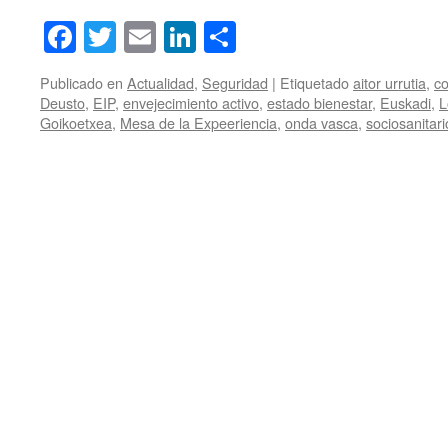
Facebook
Twitter
Email
LinkedIn
Compartir
Publicado en
Actualidad
,
Seguridad
|
Etiquetado
aitor urrutia
,
co
Deusto
,
EIP
,
envejecimiento activo
,
estado bienestar
,
Euskadi
,
L
Goikoetxea
,
Mesa de la Expeeriencia
,
onda vasca
,
sociosanitari