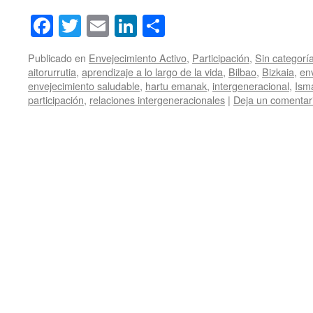
Facebook
Twitter
Email
LinkedIn
Compartir
Publicado en
Envejecimiento Activo
,
Participación
,
Sin categorí
aitorurrutia
,
aprendizaje a lo largo de la vida
,
Bilbao
,
Bizkaia
,
en
envejecimiento saludable
,
hartu emanak
,
intergeneracional
,
Ism
participación
,
relaciones intergeneracionales
|
Deja un comentar