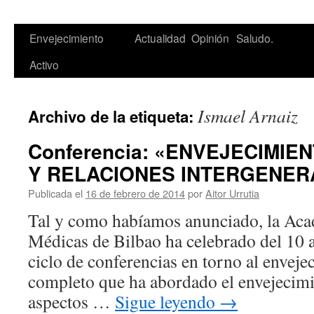
Saltar
Envejecimiento
Actualidad
Opinión
Saludo.
al
Activo
contenido
Ismael Arnaiz
Archivo de la etiqueta:
Conferencia: «ENVEJECIMI
Y RELACIONES INTERGENER
Publicada el
16 de febrero de 2014
por
Aitor Urrutia
Tal y como habíamos anunciado, la Aca
Médicas de Bilbao ha celebrado del 10 a
ciclo de conferencias en torno al envej
completo que ha abordado el envejecimi
aspectos …
Sigue leyendo
→