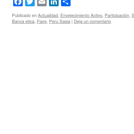
Facebook
Twitter
Email
LinkedIn
Compartir
Publicado en
Actualidad
,
Envejecimiento Activo
,
Participación
,
S
Banca etica
,
Fiare
,
Peru Sasia
|
Deja un comentario