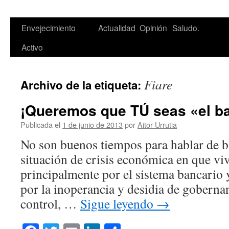
Saltar
Envejecimiento
Actualidad
Opinión
Saludo.
al
Activo
contenido
Fiare
Archivo de la etiqueta:
¡Queremos que TÚ seas «el b
Publicada el
1 de junio de 2013
por
Aitor Urrutia
No son buenos tiempos para hablar de b
situación de crisis económica en que v
principalmente por el sistema bancario 
por la inoperancia y desidia de goberna
control, …
Sigue leyendo
→