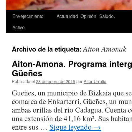
Saltar
Envejecimiento
Actualidad
Opinión
Saludo.
al
Activo
contenido
Aiton Amonak
Archivo de la etiqueta:
Aiton-Amona. Programa interg
Güeñes
Publicada el
28 de enero de 2015
por
Aitor Urrutia
Gueñes, un municipio de Bizkaia que se
comarca de Enkarterri. Güeñes, un muni
ambas orillas del rio Cadagua. Cuenta c
una extensión de 41,16 km². Sus habitan
entre sus …
Sigue leyendo
→