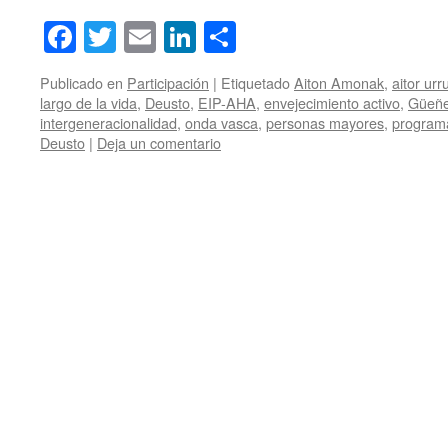
Facebook
Twitter
Email
LinkedIn
Compartir
Publicado en
Participación
|
Etiquetado
Aiton Amonak
,
aitor urr
largo de la vida
,
Deusto
,
EIP-AHA
,
envejecimiento activo
,
Güeñ
intergeneracionalidad
,
onda vasca
,
personas mayores
,
programa
Deusto
|
Deja un comentario