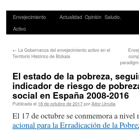
Saltar
Envejecimiento
Actualidad
Opinión
Saludo.
al
Activo
contenido
←
La Gobernanza del envejecimiento activo en el
Envej
Territorio Histórico de Bizkaia
compr
paradigm
El estado de la pobreza, segu
indicador de riesgo de pobrez
social en España 2008-2016
Publicada el
18 de octubre de 2017
por
Aitor Urrutia
El 17 de octubre se conmemora a nivel 
acional para la Erradicación de la Pobre